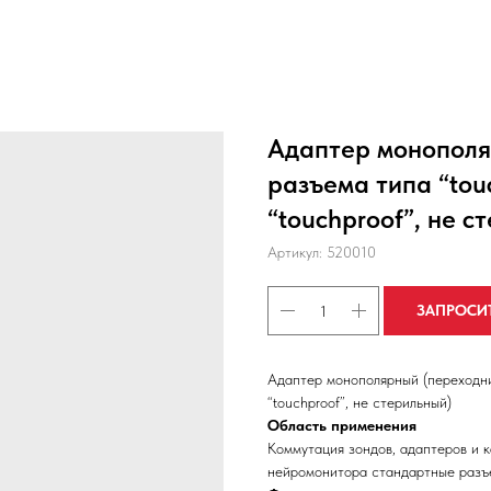
Адаптер монополяр
разъема типа “tou
“touchproof”, не с
Артикул:
520010
ЗАПРОСИ
Адаптер монополярный (переходник
“touchproof”, не стерильный)
Область применения
Коммутация зондов, адаптеров и 
нейромонитора стандартные разъе