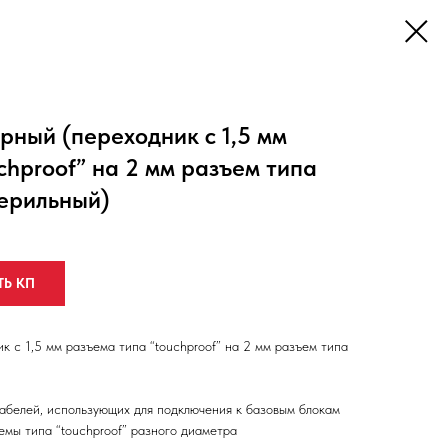
ный (переходник с 1,5 мм
chproof” на 2 мм разъем типа
терильный)
ТЬ КП
 с 1,5 мм разъема типа “touchproof” на 2 мм разъем типа
кабелей, использующих для подключения к базовым блокам
мы типа “touchproof” разного диаметра