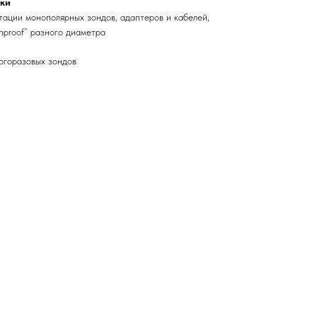
ки
ации монополярных зондов, адаптеров и кабелей,
hproof” разного диаметра
огоразовых зондов