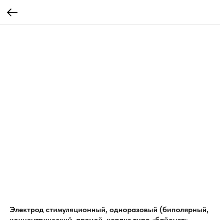
Электрод стимуляционный, одноразовый (биполярный,
концентрический, прямой, корпус типа «байонет»,