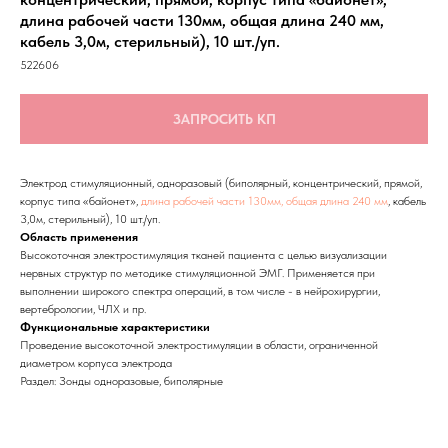
длина рабочей части 130мм, общая длина 240 мм,
кабель 3,0м, стерильный), 10 шт./уп.
522606
ЗАПРОСИТЬ КП
Электрод стимуляционный, одноразовый (биполярный, концентрический, прямой,
корпус типа «байонет»,
длина рабочей части 130мм, общая длина 240 мм
, кабель
3,0м, стерильный), 10 шт./уп.
Область применения
Высокоточная электростимуляция тканей пациента с целью визуализации
нервных структур по методике стимуляционной ЭМГ. Применяется при
выполнении широкого спектра операций, в том числе - в нейрохирургии,
вертебрологии, ЧЛХ и пр.
Функциональные характеристики
Проведение высокоточной электростимуляции в области, ограниченной
диаметром корпуса электрода
Раздел: Зонды одноразовые, биполярные