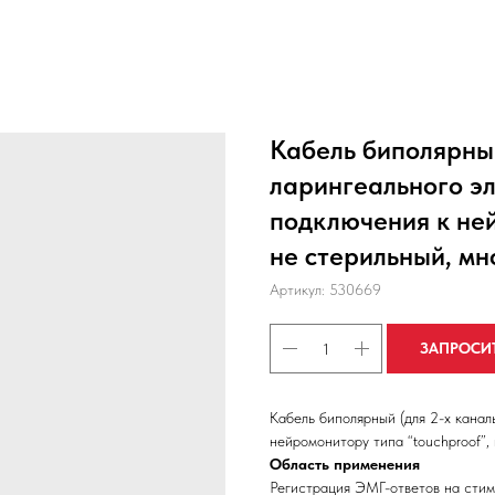
Кабель биполярный
ларингеального эл
подключения к ней
не стерильный, мн
Артикул:
530669
ЗАПРОСИ
Кабель биполярный (для 2-х канал
нейромонитору типа “touchproof”,
Область применения
Регистрация ЭМГ-ответов на стим