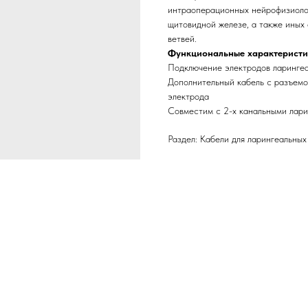
интраоперационных нейрофизиоло
щитовидной железе, а также иных
ветвей.
Функциональные характеристи
Подключение электродов ларингеа
Дополнительный кабель с разъемо
электрода
Совместим с 2-х канальными лар
Раздел: Кабели для ларингеальных