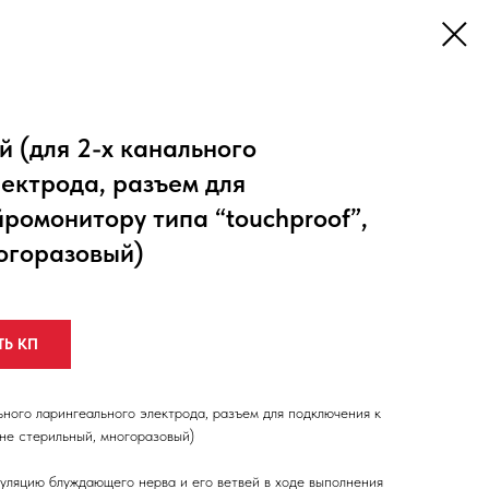
 (для 2-х канального
ектрода, разъем для
ромонитору типа “touchproof”,
огоразовый)
ТЬ КП
ьного ларингеального электрода, разъем для подключения к
 не стерильный, многоразовый)
уляцию блуждающего нерва и его ветвей в ходе выполнения