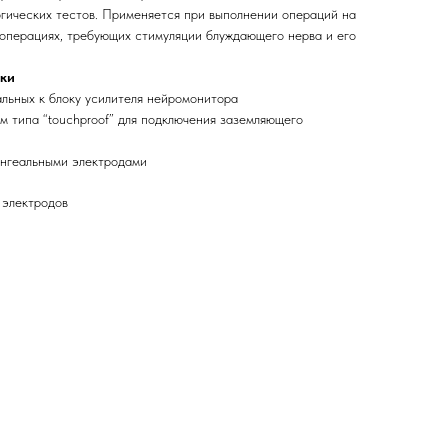
гических тестов. Применяется при выполнении операций на
 операциях, требующих стимуляции блуждающего нерва и его
ки
льных к блоку усилителя нейромонитора
м типа “touchproof” для подключения заземляющего
ингеальными электродами
 электродов