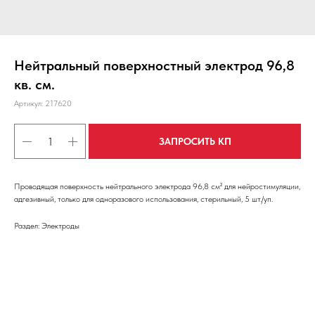
Нейтральный поверхностный электрод 96,8
кв. см.
Артикул:
217620
ЗАПРОСИТЬ КП
Проводящая поверхность нейтрального электрода 96,8 см² для нейростимуляции,
адгезивный, только для одноразового использования, стерильный, 5 шт./уп.
Раздел: Электроды