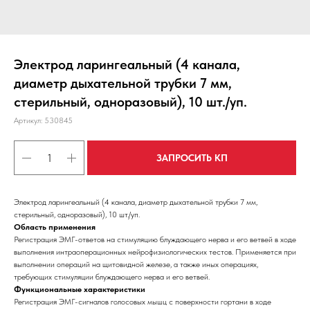
Электрод ларингеальный (4 канала,
диаметр дыхательной трубки 7 мм,
стерильный, одноразовый), 10 шт./уп.
Артикул:
530845
ЗАПРОСИТЬ КП
Электрод ларингеальный (4 канала, диаметр дыхательной трубки 7 мм,
стерильный, одноразовый), 10 шт./уп.
Область применения
Регистрация ЭМГ-ответов на стимуляцию блуждающего нерва и его ветвей в ходе
выполнения интраоперационных нейрофизиологических тестов. Применяется при
выполнении операций на щитовидной железе, а также иных операциях,
требующих стимуляции блуждающего нерва и его ветвей.
Функциональные характеристики
Регистрация ЭМГ-сигналов голосовых мышц с поверхности гортани в ходе