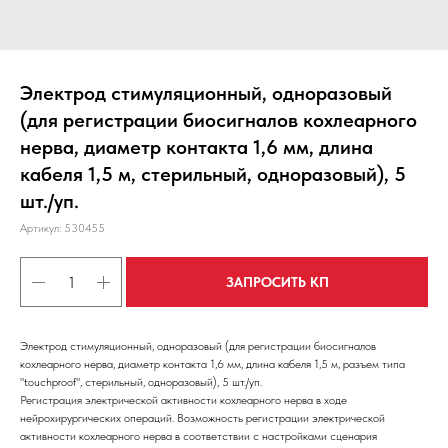
Электрод стимуляционный, одноразовый
(для регистрации биосигналов кохлеарного
нерва, диаметр контакта 1,6 мм, длина
кабеля 1,5 м, стерильный, одноразовый), 5
шт./уп.
Артикул:
530455
ЗАПРОСИТЬ КП
Электрод стимуляционный, одноразовый (для регистрации биосигналов
кохлеарного нерва, диаметр контакта 1,6 мм, длина кабеля 1,5 м, разъем типа
"touchproof", стерильный, одноразовый), 5 шт./уп.
Регистрация электрической активности кохлеарного нерва в ходе
нейрохирургических операций. Возможность регистрации электрической
активности кохлеарного нерва в соответствии с настройками сценария