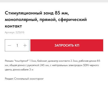
Стимуляционный зонд 85 мм,
монополярный, прямой, сферический
контакт
Артикул:
525616
ЗАПРОСИТЬ КП
Разъем "touchproof" 1.5мм, байонет, диаметр контакта 2.3мм, рабочая длина 85
мм, общая длина с рукояткой 245 мм, с нейтральным электродом SDN черного
цвета, длина кабеля 3 м
Раздел: Спинальный мониторинг