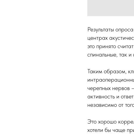
Результаты опроса
центрах акустичес
это принято счита
спинальные, так и
Таким образом, кл
интраоперационны
черепных нервов —
активность и отве
независимо от тог
Это хорошо коррел
хотели бы чаще п