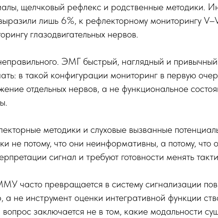
алы, щелчковый рефлекс и родственные методики. Ин
ыразили лишь 6%, к рефлекторному мониторингу V–VI
торингу глазодвигательных нервов.
 неправильного. ЭМГ быстрый, наглядный и привычный
нать: в такой конфигурации мониторинг в первую оче
ение отдельных нервов, а не функциональное состоя
ы.
лекторные методики и слуховые вызванные потенциал
и не потому, что они неинформативны, а потому, что 
ерпретации сигнал и требуют готовности менять такт
МУ часто превращается в систему сигнализации по
р, а не инструмент оценки интегративной функции ств
 вопрос заключается не в том, какие модальности су