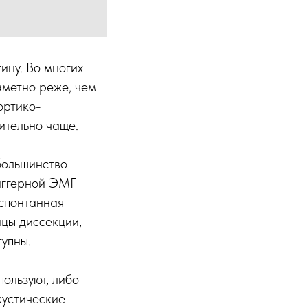
ину. Во многих
аметно реже, чем
ортико-
ительно чаще.
большинство
иггерной ЭМГ
 спонтанная
ицы диссекции,
упны.
ользуют, либо
кустические