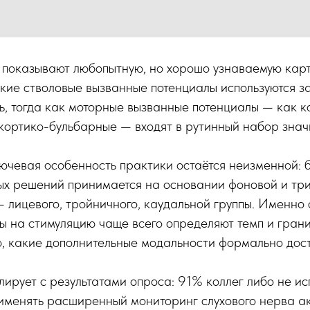
 показывают любопытную, но хорошо узнаваемую карт
кие стволовые вызванные потенциалы используются з
ть, тогда как моторные вызванные потенциалы — как к
 кортико-бульбарные — входят в рутинный набор знач
ючевая особенность практики остаётся неизменной: 
х решений принимается на основании фоновой и тр
 лицевого, тройничного, каудальной группы. Именно
ты на стимуляцию чаще всего определяют темп и гран
о, какие дополнительные модальности формально дост
ирует с результатами опроса: 91% коллег либо не исп
рименять расширенный мониторинг слухового нерва а