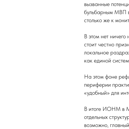
вызванные потенци
бульбарным МВП в
столько же к мони
В этом нет ничего
стоит честно приз
локальное раздраж
как единой систем
На этом фоне реф
периферии практик
«удобный» для инт
В итоге ИОНМ в М
отдельных структу
возможно, главный