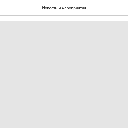
а самом деле мониторируе
Новости и мероприятия