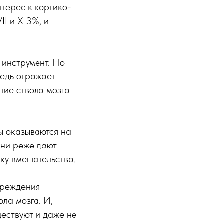
терес к кортико-
I и X 3%, и
 инструмент. Но
редь отражает
ние ствола мозга
ы оказываются на
они реже дают
ику вмешательства.
вреждения
ола мозга. И,
ществуют и даже не