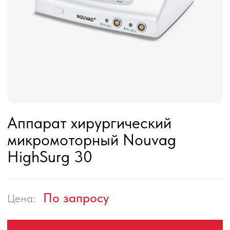
Аппарат хирургический
микромоторный Nouvag
HighSurg 30
По запросу
Цена:
ЗАПРОСИТЬ ЦЕНУ
Аппарат хирургический микромоторный
HighSurg 30 является универсальной
моторной платформой, к которой можно
подключить наконечники и инструменты
для самых разных областей хирургии.
Преимущества