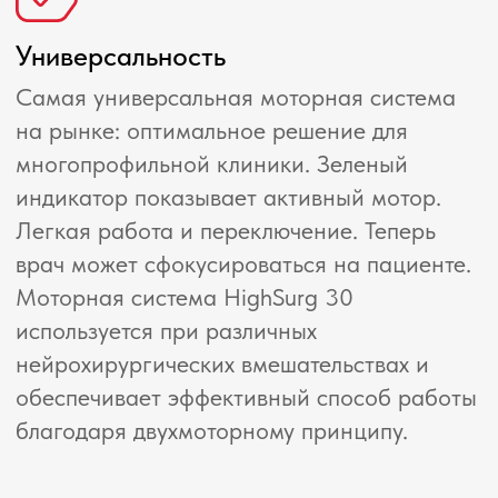
Широкий функционал
Высокоскоростные наконечники и боры
для нейрохирургии, высокоскоростные
наконечники краниотом и краниотомный
перфоратор, высокоскоростные
наконечники и боры для эндоскопической
спинальной хирургии, ЛОР шейвер,
артрошейвер, наконечник Oto Drill для
отологии, наконечники и боры для ЛОР,
пилы для микрохирургии:
микролобзиковая, сагиттальная,
осциллирующая, наконечник со свёрлами
для хирургии ступни, наконечник
Киршнера, патрон для свёрел и
сагиттальная пила для ортопедии,
дерматом.
Эргономика