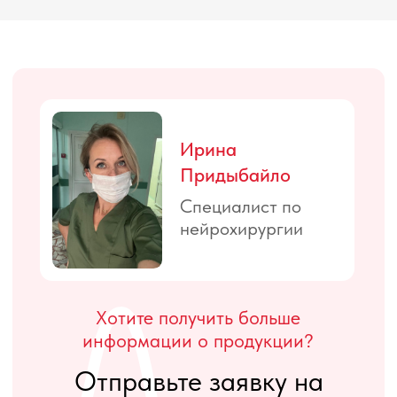
Телефон:
+7 917 587-18-18
Email:
info@loonamedica.ru
Официальный дистрибьютор
inomed в России
ИП Придыбайло Ирина Валентиновна
ИНН 773670744452, ОГРНИП
317774600541646
© Loonamedica, 2024. Все права защищены.
Политика конфиденциальности