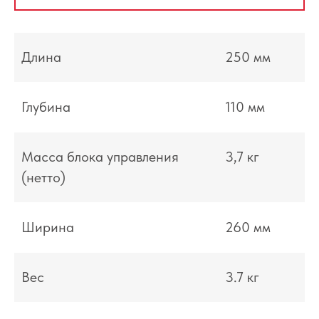
разработанная для
разработанная для
обеспечения безопасности
обеспечения безопаснос
пациентов во время ...
пациентов во время ...
Длина
250 мм
Цена:
Цена:
По запросу
По запросу
Глубина
110 мм
ЗАПРОСИТЬ КП
ЗАПРОСИТЬ КП
ПОДРОБНЕЕ
ПОДРОБНЕЕ
Масса блока управления
3,7 кг
(нетто)
Ширина
260 мм
Ирина
Вес
3.7 кг
Придыбайло
Специалист по
нейрохирургии