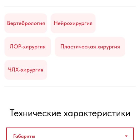
Inomed ISIS IOM Xpert
Inomed ISIS IOM Xpres
Система интраоперационного
Система интраоперацио
нейромониторинга,
нейромониторинга,